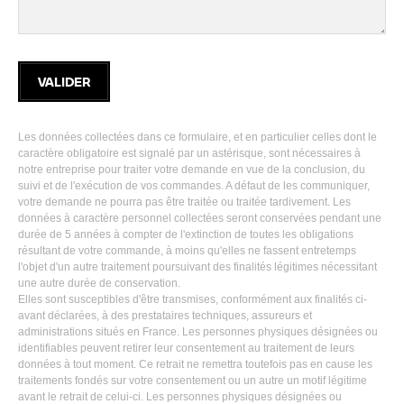
Les données collectées dans ce formulaire, et en particulier celles dont le
caractère obligatoire est signalé par un astérisque, sont nécessaires à
notre entreprise pour traiter votre demande en vue de la conclusion, du
suivi et de l'exécution de vos commandes. A défaut de les communiquer,
votre demande ne pourra pas être traitée ou traitée tardivement. Les
données à caractère personnel collectées seront conservées pendant une
durée de 5 années à compter de l'extinction de toutes les obligations
résultant de votre commande, à moins qu'elles ne fassent entretemps
l'objet d'un autre traitement poursuivant des finalités légitimes nécessitant
une autre durée de conservation.
Elles sont susceptibles d'être transmises, conformément aux finalités ci-
avant déclarées, à des prestataires techniques, assureurs et
administrations situés en France. Les personnes physiques désignées ou
identifiables peuvent retirer leur consentement au traitement de leurs
données à tout moment. Ce retrait ne remettra toutefois pas en cause les
traitements fondés sur votre consentement ou un autre un motif légitime
avant le retrait de celui-ci. Les personnes physiques désignées ou