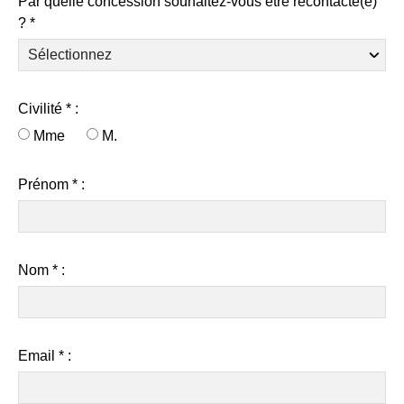
Par quelle concession souhaitez-vous être recontacté(e)
? *
Civilité * :
Mme
M.
Prénom * :
Nom * :
Email * :