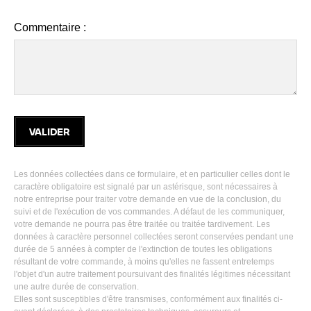
Commentaire :
Les données collectées dans ce formulaire, et en particulier celles dont le
caractère obligatoire est signalé par un astérisque, sont nécessaires à
notre entreprise pour traiter votre demande en vue de la conclusion, du
suivi et de l'exécution de vos commandes. A défaut de les communiquer,
votre demande ne pourra pas être traitée ou traitée tardivement. Les
données à caractère personnel collectées seront conservées pendant une
durée de 5 années à compter de l'extinction de toutes les obligations
résultant de votre commande, à moins qu'elles ne fassent entretemps
l'objet d'un autre traitement poursuivant des finalités légitimes nécessitant
une autre durée de conservation.
Elles sont susceptibles d'être transmises, conformément aux finalités ci-