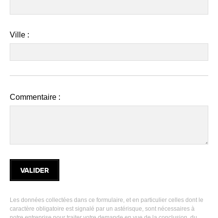
Ville
:
Commentaire :
Les données collectées dans ce formulaire, et en particulier celles dont le
caractère obligatoire est signalé par un astérisque, sont nécessaires à
notre entreprise pour traiter votre demande en vue de la conclusion, du