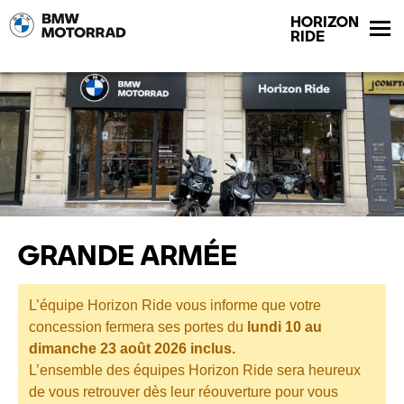
HORIZON
RIDE
GRANDE ARMÉE
L’équipe Horizon Ride vous informe que votre
concession fermera ses portes du
lundi 10 au
dimanche
23
août 2026 inclus
.
L’ensemble des équipes Horizon Ride sera heureux
de vous retrouver dès leur réouverture pour vous