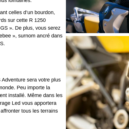
plus lointaines.
lant celles d’un bourdon,
ards sur cette R 1250
 GS ». De plus, vous serez
lebee », surnom ancré dans
GS.
Adventure sera votre plus
 monde. Peu importe la
ent installé. Même dans les
airage Led vous apportera
ffronter tous les terrains